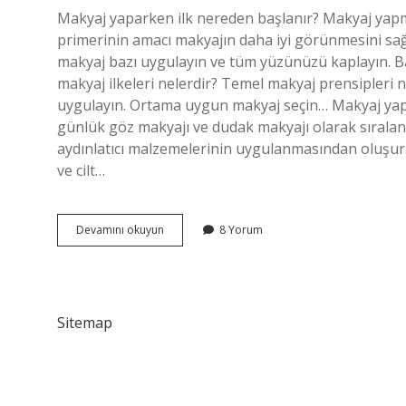
Makyaj yaparken ilk nereden başlanır? Makyaj yap
primerinin amacı makyajın daha iyi görünmesini sağl
makyaj bazı uygulayın ve tüm yüzünüzü kaplayın. Ba
makyaj ilkeleri nelerdir? Temel makyaj prensipleri
uygulayın. Ortama uygun makyaj seçin… Makyaj yapm
günlük göz makyajı ve dudak makyajı olarak sıralanabi
aydınlatıcı malzemelerinin uygulanmasından oluşur. M
ve cilt…
Makyaj
Devamını okuyun
8 Yorum
Hataları
Nelerdir
Sitemap