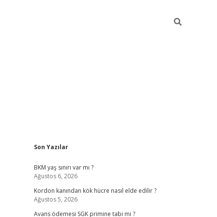
Sidebar
Son Yazılar
betexper giriş
ilbet giriş yap
https://betexpergir.ne
BKM yaş sınırı var mı ?
Ağustos 6, 2026
Kordon kanından kök hücre nasıl elde edilir ?
Ağustos 5, 2026
Avans ödemesi SGK primine tabi mi ?