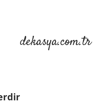
dekasya.com.tr
erdir