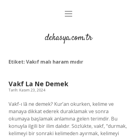
menüyü
Anasayfa
aç
Gizlilik Politikası
dekasya.com.tr
Yasal Uyarı
Etiket:
Vakıf malı haram mıdır
Vakf La Ne Demek
Tarih: Kasım 23, 2024
Vakf-ı lâ ne demek? Kur’an okurken, kelime ve
manaya dikkat ederek duraklamak ve sonra
okumaya başlamak anlamına gelen terimdir. Bu
konuyla ilgili bir ilim dalıdır. Sözlükte, vakf, “durmak,
kelimeyi bir sonraki kelimeden ayırmak, kelimeyi