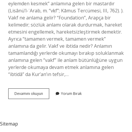
eylemden kesmek” anlamına gelen bir mastardır
(Lisânü’l-ʿArab, m. “vḳf”; Kāmus Tercümesi, III, 762). ).
Vakf ne anlama gelir? “Foundation”, Arapça bir
kelimedir; sözlük anlamı olarak durdurmak, hareket
etmesini engellemek, hareketsizleştirmek demektir.
Ayrıca “tamamen vermek, tamamen vermek”
anlamına da gelir. Vakf ve ibtida nedir? Anlamın
tamamlandığı yerlerde okumayı bırakıp soluklanmak
anlamına gelen “vakf” ile anlam bütünlüğüne uygun
yerlerde okumaya devam etmek anlamına gelen
“ibtidâ” da Kur’an’ın tefsir,…
Vakf
Devamını okuyun
Yorum Bırak
La
Ne
Demek
Sitemap