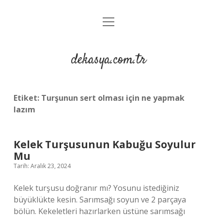
menüyü
Anasayfa
aç
Gizlilik Politikası
dekasya.com.tr
Yasal Uyarı
Etiket:
Turşunun sert olması için ne yapmak
lazım
Kelek Turşusunun Kabuğu Soyulur
Mu
Tarih: Aralık 23, 2024
Kelek turşusu doğranır mı? Yosunu istediğiniz
büyüklükte kesin. Sarımsağı soyun ve 2 parçaya
bölün. Kekeletleri hazırlarken üstüne sarımsağı