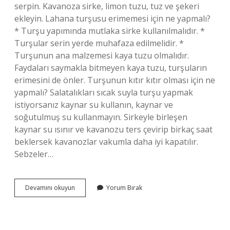
serpin. Kavanoza sirke, limon tuzu, tuz ve şekeri
ekleyin. Lahana turşusu erimemesi için ne yapmalı?
* Turşu yapımında mutlaka sirke kullanılmalıdır. *
Turşular serin yerde muhafaza edilmelidir. *
Turşunun ana malzemesi kaya tuzu olmalıdır.
Faydaları saymakla bitmeyen kaya tuzu, turşuların
erimesini de önler. Turşunun kıtır kıtır olması için ne
yapmalı? Salatalıkları sıcak suyla turşu yapmak
istiyorsanız kaynar su kullanın, kaynar ve
soğutulmuş su kullanmayın. Sirkeyle birleşen
kaynar su ısınır ve kavanozu ters çevirip birkaç saat
beklersek kavanozlar vakumla daha iyi kapatılır.
Sebzeler…
Kelek
Devamını okuyun
Yorum Bırak
Turşusunun
Kabuğu
Soyulur
Mu