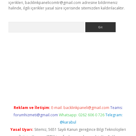
içerikleri,
backlinkpanelicomtr@gmail.com
adresine bildirmeniz
halinde, ilgili içerikler yasal süre içerisinde sitemizden kaldırılacaktır.
Arama
xpergir.net/
Reklam ve İletişim:
E-mail:
backlinkpaneli@gmail.com
Teams:
forumhizmeti@gmail.com
Whatsapp: 0262 606 0 726
Telegram:
@karabul
Yasal Uyarı:
Sitemiz, 5651 Sayılı Kanun gereğince Bilgi Teknolojileri