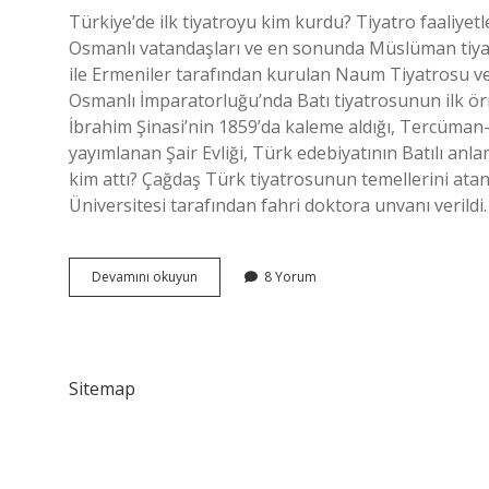
Türkiye’de ilk tiyatroyu kim kurdu? Tiyatro faaliyet
Osmanlı vatandaşları ve en sonunda Müslüman tiyat
ile Ermeniler tarafından kurulan Naum Tiyatrosu v
Osmanlı İmparatorluğu’nda Batı tiyatrosunun ilk ör
İbrahim Şinasi’nin 1859’da kaleme aldığı, Tercüman-
yayımlanan Şair Evliği, Türk edebiyatının Batılı anl
kim attı? Çağdaş Türk tiyatrosunun temellerini atan
Üniversitesi tarafından fahri doktora unvanı verildi.
Ilk
Devamını okuyun
8 Yorum
Türk
Tiyatrosunu
Kim
Kurdu
Sitemap