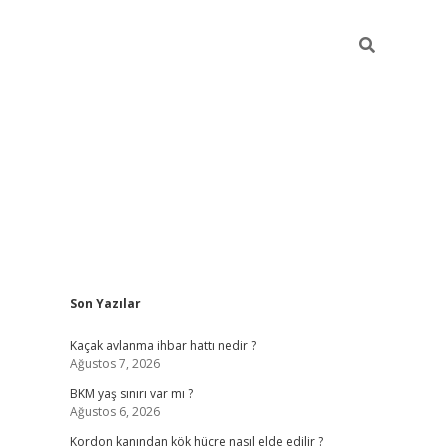
Sidebar
Son Yazılar
betexper giriş
ilbet giriş yap
https://betexpergir.n
Kaçak avlanma ihbar hattı nedir ?
Ağustos 7, 2026
BKM yaş sınırı var mı ?
Ağustos 6, 2026
Kordon kanından kök hücre nasıl elde edilir ?