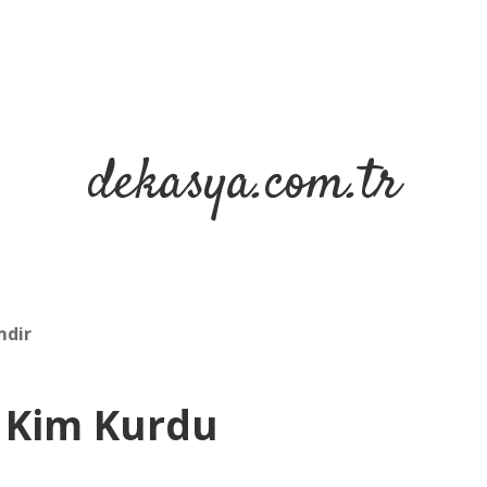
dekasya.com.tr
mdir
u Kim Kurdu