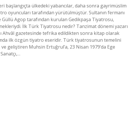
leri başlangıçta ülkedeki yabancılar, daha sonra gayrimüslim
ro oyuncuları tarafından yürütülmüştür. Sultanın fermanı
e Güllü Agop tarafından kurulan Gedikpaşa Tiyatrosu,
nekleriydi. İlk Türk Tiyatrosu nedir? Tanzimat dönemi yazarı
ı Ahvâl gazetesinde tefrika edildikten sonra kitap olarak
amda ilk özgün tiyatro eseridir. Türk tiyatrosunun temelini
 ve geliştiren Muhsin Ertuğrul’a, 23 Nisan 1979’da Ege
 Sanatçı,…