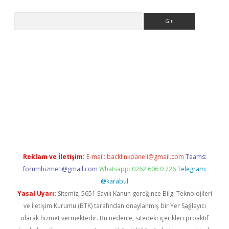
Arama
pergir.net/
Reklam ve İletişim:
E-mail:
backlinkpaneli@gmail.com
Teams:
forumhizmeti@gmail.com
Whatsapp: 0262 606 0 726
Telegram:
@karabul
Yasal Uyarı:
Sitemiz, 5651 Sayılı Kanun gereğince Bilgi Teknolojileri
ve İletişim Kurumu (BTK) tarafından onaylanmış bir Yer Sağlayıcı
olarak hizmet vermektedir. Bu nedenle, sitedeki içerikleri proaktif