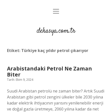
menüyü
Anasayfa
aç
Gizlilik Politikası
dekasya.com.tr
Yasal Uyarı
Etiket:
Türkiye kaç yıldır petrol çıkarıyor
Arabistandaki Petrol Ne Zaman
Biter
Tarih: Ekim 9, 2024
Suudi Arabistan petrolü ne zaman biter? Artık Suudi
Arabistan gibi petrol zengini ülkeler bile 2030 yılına
kadar elektrik ihtiyacının yarısını yenilenebilir enerji
ve doğal gazla üretmeye, 2060 yılına kadar da net