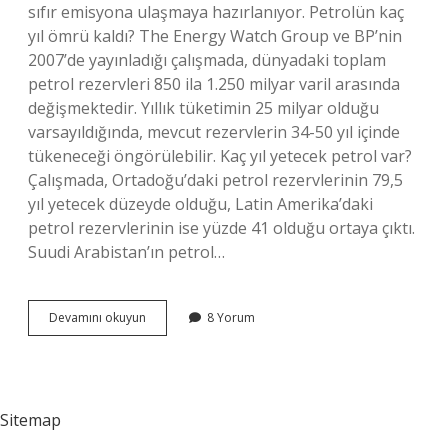
sıfır emisyona ulaşmaya hazırlanıyor. Petrolün kaç
yıl ömrü kaldı? The Energy Watch Group ve BP’nin
2007’de yayınladığı çalışmada, dünyadaki toplam
petrol rezervleri 850 ila 1.250 milyar varil arasında
değişmektedir. Yıllık tüketimin 25 milyar olduğu
varsayıldığında, mevcut rezervlerin 34-50 yıl içinde
tükeneceği öngörülebilir. Kaç yıl yetecek petrol var?
Çalışmada, Ortadoğu’daki petrol rezervlerinin 79,5
yıl yetecek düzeyde olduğu, Latin Amerika’daki
petrol rezervlerinin ise yüzde 41 olduğu ortaya çıktı.
Suudi Arabistan’ın petrol…
Arabistandaki
Devamını okuyun
8 Yorum
Petrol
Ne
Zaman
Biter
Sitemap