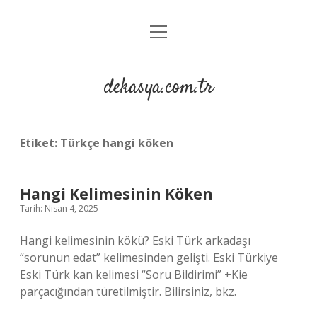
menüyü
Anasayfa
aç
Gizlilik Politikası
dekasya.com.tr
Yasal Uyarı
Etiket:
Türkçe hangi köken
Hangi Kelimesinin Köken
Tarih: Nisan 4, 2025
Hangi kelimesinin kökü? Eski Türk arkadaşı
“sorunun edat” kelimesinden gelişti. Eski Türkiye
Eski Türk kan kelimesi “Soru Bildirimi” +Kie
parçacığından türetilmiştir. Bilirsiniz, bkz.