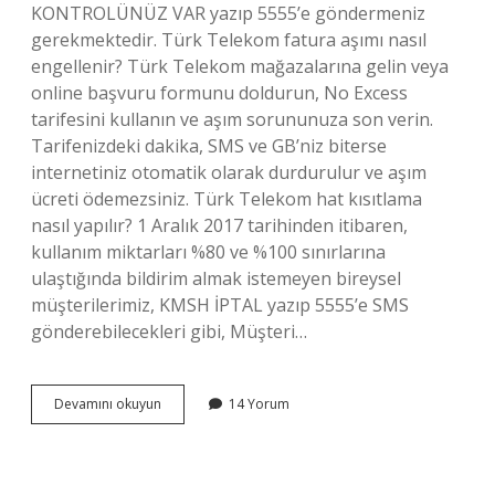
KONTROLÜNÜZ VAR yazıp 5555’e göndermeniz
gerekmektedir. Türk Telekom fatura aşımı nasıl
engellenir? Türk Telekom mağazalarına gelin veya
online başvuru formunu doldurun, No Excess
tarifesini kullanın ve aşım sorununuza son verin.
Tarifenizdeki dakika, SMS ve GB’niz biterse
internetiniz otomatik olarak durdurulur ve aşım
ücreti ödemezsiniz. Türk Telekom hat kısıtlama
nasıl yapılır? 1 Aralık 2017 tarihinden itibaren,
kullanım miktarları %80 ve %100 sınırlarına
ulaştığında bildirim almak istemeyen bireysel
müşterilerimiz, KMSH İPTAL yazıp 5555’e SMS
gönderebilecekleri gibi, Müşteri…
Türk
Devamını okuyun
14 Yorum
Telekom
Fatura
Kısıtlama
Nasıl