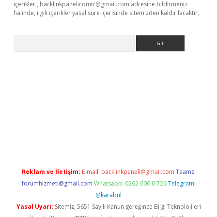
içerikleri,
backlinkpanelicomtr@gmail.com
adresine bildirmeniz
halinde, ilgili içerikler yasal süre içerisinde sitemizden kaldırılacaktır.
Arama
xpergir.net/
Reklam ve İletişim:
E-mail:
backlinkpaneli@gmail.com
Teams:
forumhizmeti@gmail.com
Whatsapp: 0262 606 0 726
Telegram:
@karabul
Yasal Uyarı:
Sitemiz, 5651 Sayılı Kanun gereğince Bilgi Teknolojileri