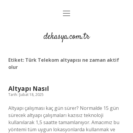
menüyü
Anasayfa
aç
Gizlilik Politikası
dekasya.com.tr
Yasal Uyarı
Etiket:
Türk Telekom altyapısı ne zaman aktif
olur
Altyapı Nasıl
Tarih: Şubat 18, 2025
Altyapı çalışması kaç gün sürer? Normalde 15 gün
sürecek altyapı çalışmaları kazısız teknoloji
kullanılarak 1,5 saatte tamamlanıyor. Amacımız bu
yöntemi tüm uygun lokasyonlarda kullanmak ve