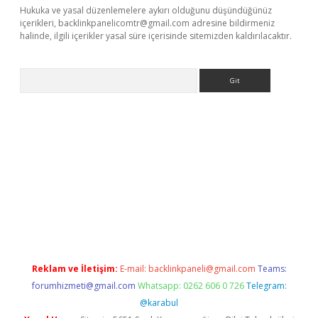
Hukuka ve yasal düzenlemelere aykırı olduğunu düşündüğünüz
içerikleri,
backlinkpanelicomtr@gmail.com
adresine bildirmeniz
halinde, ilgili içerikler yasal süre içerisinde sitemizden kaldırılacaktır.
Arama
xpergir.net/
Reklam ve İletişim:
E-mail:
backlinkpaneli@gmail.com
Teams:
forumhizmeti@gmail.com
Whatsapp: 0262 606 0 726
Telegram:
@karabul