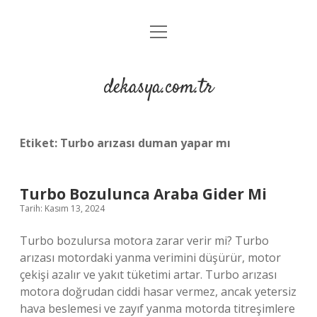
menüyü
Anasayfa
aç
Gizlilik Politikası
dekasya.com.tr
Yasal Uyarı
Etiket:
Turbo arızası duman yapar mı
Turbo Bozulunca Araba Gider Mi
Tarih: Kasım 13, 2024
Turbo bozulursa motora zarar verir mi? Turbo
arızası motordaki yanma verimini düşürür, motor
çekişi azalır ve yakıt tüketimi artar. Turbo arızası
motora doğrudan ciddi hasar vermez, ancak yetersiz
hava beslemesi ve zayıf yanma motorda titreşimlere