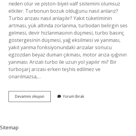
neden olur ve piston-biyel-valf sistemini olumsuz
etkiler. Turbonun bozuk olduğunu nasıl anlarız?
Turbo arızası nasıl anlaşılır? Yakıt tüketiminin
artması, yük altında zorlanma, turbodan belirgin ses
gelmesi, devir hızlanmasının düşmesi, turbo basınç
göstergesinin düşmesi, yağ eksilmesi ve yanması,
yakıt yanma fonksiyonundaki arızalar sonucu
egzozdan beyaz duman çıkması, motor arıza ışığının
yanması. Arızalı turbo ile uzun yol yapılır mı? Bir
turboşarj arızası erken teşhis edilmez ve
onarılmazsa,…
Turbo
Devamını okuyun
Yorum Bırak
Bozulunca
Araba
Gider
Mi
Sitemap