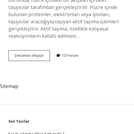
durumda, hücre içindeki bir akışkan içindeki
taşıyıcılar tarafından gerçekleştirilir. Hücre içinde
bulunan proteinler, elektronları veya iyonları,
taşıyıcılar aracılığıyla taşıyan aktif taşıma işlemleri
gerçekleştirir. Aktif taşıma, özellikle kimyasal
reaksiyonların kataliz edilmesi…
Aktif
Devamını okuyun
10 Yorum
taşıma
nedir
tanımlayınız
Sitemap
Sidebar
Son Yazılar
Kaçak avlanma ihbar hattı nedir ?