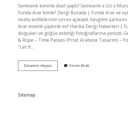
Semicenk kiminle düet yaptı? Semicenk x Uzi x Murd
Funda Arar kimle? Dergi Burada | Funda Arar ve eş
mutlu evliliklerinin sırrını açıkladı. Sevgilim şarkı
Arar estetik yaptırdı mı? Harika Dergi Haberleri | F
dolguları ve göğüs estetiği fotoğraflarına yansıdı
& Rope – Time Passes (Prod. Arabesk Tasarım) – Yo
“Let It…
Funda
Devamını okuyun
Yorum Bırak
Arar
Kiminle
Düet
Yaptı
Sitemap