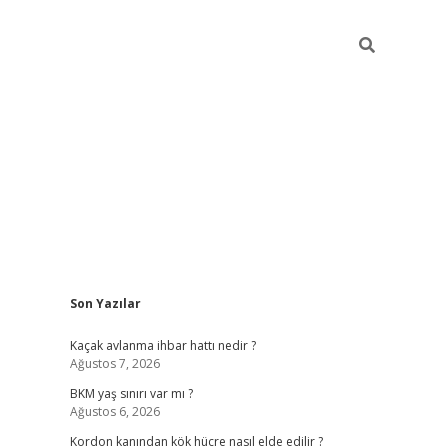
Sidebar
Son Yazılar
betexper giriş
ilbet giriş yap
https://betexpergir.n
Kaçak avlanma ihbar hattı nedir ?
Ağustos 7, 2026
BKM yaş sınırı var mı ?
Ağustos 6, 2026
Kordon kanından kök hücre nasıl elde edilir ?