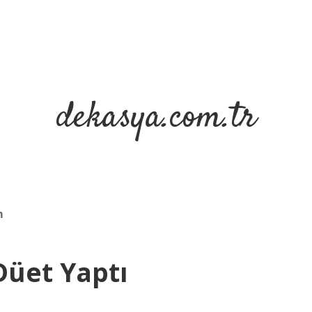
dekasya.com.tr
m
Düet Yaptı