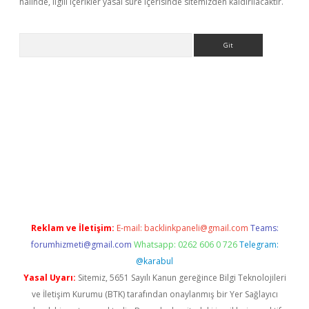
halinde, ilgili içerikler yasal süre içerisinde sitemizden kaldırılacaktır.
Arama
xpergir.net/
Reklam ve İletişim:
E-mail:
backlinkpaneli@gmail.com
Teams:
forumhizmeti@gmail.com
Whatsapp: 0262 606 0 726
Telegram:
@karabul
Yasal Uyarı:
Sitemiz, 5651 Sayılı Kanun gereğince Bilgi Teknolojileri
ve İletişim Kurumu (BTK) tarafından onaylanmış bir Yer Sağlayıcı