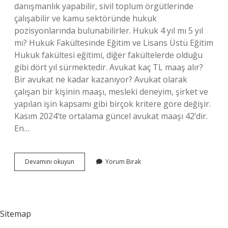
danışmanlık yapabilir, sivil toplum örgütlerinde
çalışabilir ve kamu sektöründe hukuk
pozisyonlarında bulunabilirler. Hukuk 4 yıl mı 5 yıl
mı? Hukuk Fakültesinde Eğitim ve Lisans Üstü Eğitim
Hukuk fakültesi eğitimi, diğer fakültelerde olduğu
gibi dört yıl sürmektedir. Avukat kaç TL maaş alır?
Bir avukat ne kadar kazanıyor? Avukat olarak
çalışan bir kişinin maaşı, mesleki deneyim, şirket ve
yapılan işin kapsamı gibi birçok kritere göre değişir.
Kasım 2024’te ortalama güncel avukat maaşı 42’dir.
En…
Avukat
Devamını okuyun
Yorum Bırak
Için
Kaç
Sene
Okumak
Lazım
Sitemap