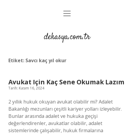
menüyü
Anasayfa
aç
Gizlilik Politikası
dekasya.com.tr
Yasal Uyarı
Etiket:
Savcı kaç yıl okur
Avukat Için Kaç Sene Okumak Lazım
Tarih: Kasım 16, 2024
2 yıllık hukuk okuyan avukat olabilir mi? Adalet
Bakanlığı mezunları çeşitli kariyer yolları izleyebilir.
Bunlar arasında adalet ve hukuka geçişi
değerlendirenler, avukatlar olabilir, adalet
sistemlerinde çalışabilir, hukuk firmalarına