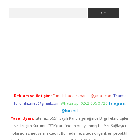
Arama
xpergir.net/
Reklam ve İletişim:
E-mail:
backlinkpaneli@gmail.com
Teams:
forumhizmeti@gmail.com
Whatsapp: 0262 606 0 726
Telegram:
@karabul
Yasal Uyarı:
Sitemiz, 5651 Sayılı Kanun gereğince Bilgi Teknolojileri
ve İletişim Kurumu (BTK) tarafından onaylanmış bir Yer Sağlayıcı
olarak hizmet vermektedir. Bu nedenle, sitedeki içerikleri proaktif