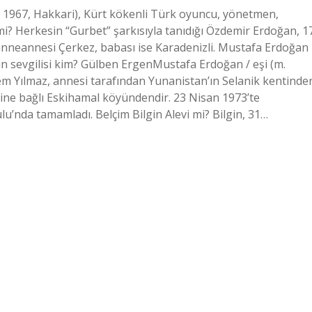
m 1967, Hakkari), Kürt kökenli Türk oyuncu, yönetmen,
 mi? Herkesin “Gurbet” şarkısıyla tanıdığı Özdemir Erdoğan, 1
anneannesi Çerkez, babası ise Karadenizli. Mustafa Erdoğan
 sevgilisi kim? Gülben ErgenMustafa Erdoğan / eşi (m.
m Yılmaz, annesi tarafından Yunanistan’ın Selanik kentinde
esine bağlı Eskihamal köyündendir. 23 Nisan 1973’te
u’nda tamamladı. Belçim Bilgin Alevi mi? Bilgin, 31…