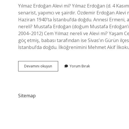
Yılmaz Erdoğan Alevi mi? Yılmaz Erdoğan (d. 4 Kası
senarist, yapımcı ve şairdir. Özdemir Erdoğan Alevi
Haziran 1940’ta İstanbul’da doğdu. Annesi Ermeni, 
nereli? Mustafa Erdoğan (doğum Mustafa Erdoğan’ın
2004–2012) Cem Yılmaz nereli ve Alevi mi? Yaşam Ce
göç etmiş, babası tarafından ise Sivas’ın Gürün ilç
İstanbul’da doğdu. İlköğrenimini Mehmet Akif İlkokul
Mustafa
Devamını okuyun
Yorum Bırak
Erdoğan
Alevi
Mi
Sitemap