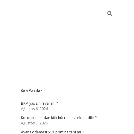
Sidebar
Son Yazılar
betexper giriş
ilbet giriş yap
https://betexpergir.n
BKM yaş sınırı var mı ?
Ağustos 6, 2026
Kordon kanından kök hücre nasıl elde edilir ?
Ağustos 5, 2026
Avans ödemesi SGK primine tabi mi ?