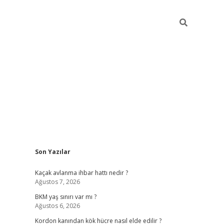
Sidebar
Son Yazılar
betexper giriş
ilbet giriş yap
https://betexpergir.n
Kaçak avlanma ihbar hattı nedir ?
Ağustos 7, 2026
BKM yaş sınırı var mı ?
Ağustos 6, 2026
Kordon kanından kök hücre nasıl elde edilir ?