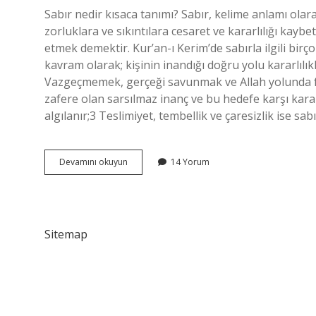
Sabır nedir kısaca tanımı? Sabır, kelime anlamı olara
zorluklara ve sıkıntılara cesaret ve kararlılığı ka
etmek demektir. Kur’an-ı Kerim’de sabırla ilgili birçok
kavram olarak; kişinin inandığı doğru yolu kararlılı
Vazgeçmemek, gerçeği savunmak ve Allah yolunda fe
zafere olan sarsılmaz inanç ve bu hedefe karşı kararl
algılanır;3 Teslimiyet, tembellik ve çaresizlik ise sa
Sabır
Devamını okuyun
14 Yorum
Ne
Demek
Ne
Demek
Sitemap