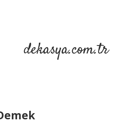
dekasya.com.tr
 Demek