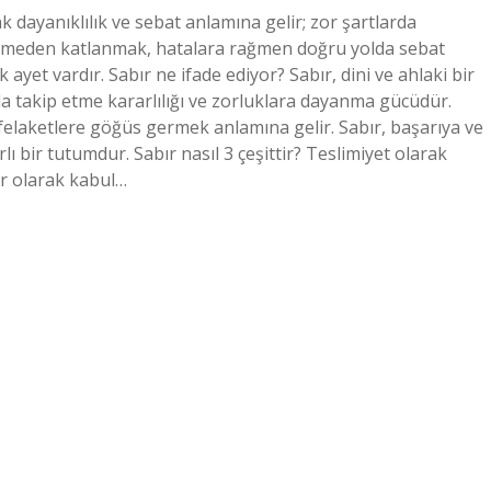
k dayanıklılık ve sebat anlamına gelir; zor şartlarda
ybetmeden katlanmak, hatalara rağmen doğru yolda sebat
 ayet vardır. Sabır ne ifade ediyor? Sabır, dini ve ahlaki bir
kla takip etme kararlılığı ve zorluklara dayanma gücüdür.
laketlere göğüs germek anlamına gelir. Sabır, başarıya ve
ı bir tutumdur. Sabır nasıl 3 çeşittir? Teslimiyet olarak
bır olarak kabul…