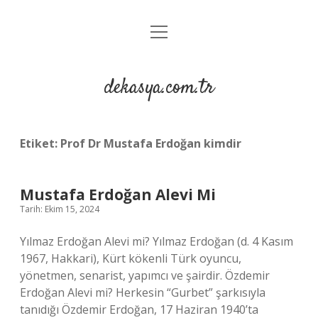
menüyü
Anasayfa
aç
Gizlilik Politikası
dekasya.com.tr
Yasal Uyarı
Etiket:
Prof Dr Mustafa Erdoğan kimdir
Mustafa Erdoğan Alevi Mi
Tarih: Ekim 15, 2024
Yılmaz Erdoğan Alevi mi? Yılmaz Erdoğan (d. 4 Kasım
1967, Hakkari), Kürt kökenli Türk oyuncu,
yönetmen, senarist, yapımcı ve şairdir. Özdemir
Erdoğan Alevi mi? Herkesin “Gurbet” şarkısıyla
tanıdığı Özdemir Erdoğan, 17 Haziran 1940’ta