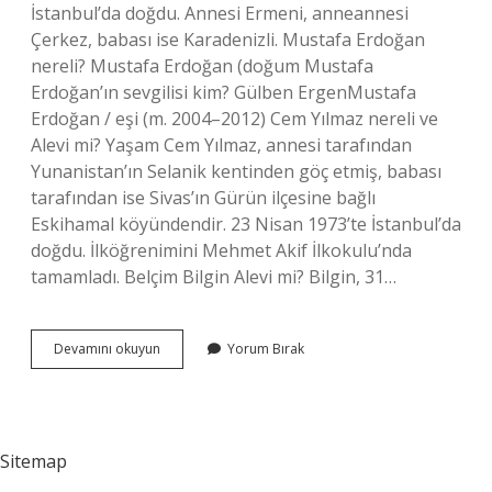
İstanbul’da doğdu. Annesi Ermeni, anneannesi
Çerkez, babası ise Karadenizli. Mustafa Erdoğan
nereli? Mustafa Erdoğan (doğum Mustafa
Erdoğan’ın sevgilisi kim? Gülben ErgenMustafa
Erdoğan / eşi (m. 2004–2012) Cem Yılmaz nereli ve
Alevi mi? Yaşam Cem Yılmaz, annesi tarafından
Yunanistan’ın Selanik kentinden göç etmiş, babası
tarafından ise Sivas’ın Gürün ilçesine bağlı
Eskihamal köyündendir. 23 Nisan 1973’te İstanbul’da
doğdu. İlköğrenimini Mehmet Akif İlkokulu’nda
tamamladı. Belçim Bilgin Alevi mi? Bilgin, 31…
Mustafa
Devamını okuyun
Yorum Bırak
Erdoğan
Alevi
Mi
Sitemap