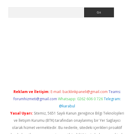
Arama
xpergir.net/
Reklam ve İletişim:
E-mail:
backlinkpaneli@gmail.com
Teams:
forumhizmeti@gmail.com
Whatsapp: 0262 606 0 726
Telegram:
@karabul
Yasal Uyarı:
Sitemiz, 5651 Sayılı Kanun gereğince Bilgi Teknolojileri
ve İletişim Kurumu (BTK) tarafından onaylanmış bir Yer Sağlayıcı
olarak hizmet vermektedir. Bu nedenle, sitedeki içerikleri proaktif