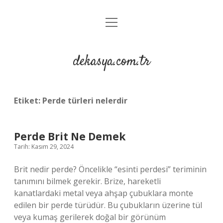
menüyü
Anasayfa
aç
Gizlilik Politikası
dekasya.com.tr
Yasal Uyarı
Etiket:
Perde türleri nelerdir
Perde Brit Ne Demek
Tarih: Kasım 29, 2024
Brit nedir perde? Öncelikle “esinti perdesi” teriminin
tanımını bilmek gerekir. Brize, hareketli
kanatlardaki metal veya ahşap çubuklara monte
edilen bir perde türüdür. Bu çubukların üzerine tül
veya kumaş gerilerek doğal bir görünüm