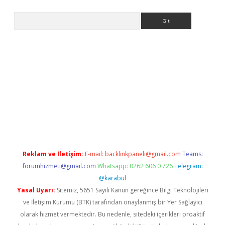
Arama
ergir.net/
Reklam ve İletişim:
E-mail:
backlinkpaneli@gmail.com
Teams:
forumhizmeti@gmail.com
Whatsapp: 0262 606 0 726
Telegram:
@karabul
Yasal Uyarı:
Sitemiz, 5651 Sayılı Kanun gereğince Bilgi Teknolojileri
ve İletişim Kurumu (BTK) tarafından onaylanmış bir Yer Sağlayıcı
olarak hizmet vermektedir. Bu nedenle, sitedeki içerikleri proaktif