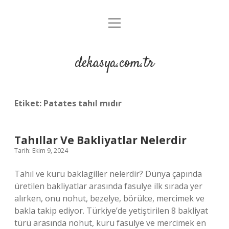
menüyü
Anasayfa
aç
Gizlilik Politikası
dekasya.com.tr
Yasal Uyarı
Etiket:
Patates tahıl mıdır
Tahıllar Ve Bakliyatlar Nelerdir
Tarih: Ekim 9, 2024
Tahıl ve kuru baklagiller nelerdir? Dünya çapında
üretilen bakliyatlar arasında fasulye ilk sırada yer
alırken, onu nohut, bezelye, börülce, mercimek ve
bakla takip ediyor. Türkiye’de yetiştirilen 8 bakliyat
türü arasında nohut, kuru fasulye ve mercimek en