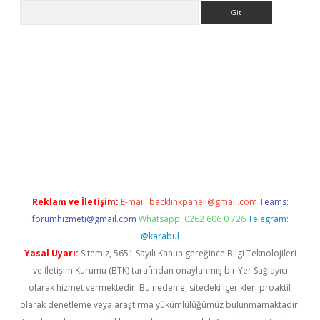
Arama
xpergir.net/
Reklam ve İletişim:
E-mail:
backlinkpaneli@gmail.com
Teams:
forumhizmeti@gmail.com
Whatsapp: 0262 606 0 726
Telegram:
@karabul
Yasal Uyarı:
Sitemiz, 5651 Sayılı Kanun gereğince Bilgi Teknolojileri
ve İletişim Kurumu (BTK) tarafından onaylanmış bir Yer Sağlayıcı
olarak hizmet vermektedir. Bu nedenle, sitedeki içerikleri proaktif
olarak denetleme veya araştırma yükümlülüğümüz bulunmamaktadır.