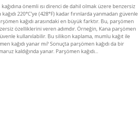
 kağıdına önemli ısı direnci de dahil olmak üzere benzersiz
n kağıdı 220°C’ye (428°F) kadar fırınlarda yanmadan güvenle
 parşömen kağıdı arasındaki en büyük farktır. Bu, parşömen
nzersiz özelliklerini veren adımdır. Örneğin, Kana parşömen
venle kullanılabilir. Bu silikon kaplama, mumlu kağıt ile
ömen kağıdı yanar mı? Sonuçta parşömen kağıdı da bir
e maruz kaldığında yanar. Parşömen kağıdı…