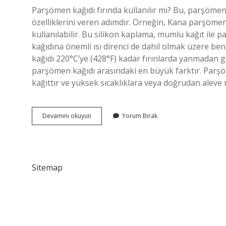
Parşömen kağıdı fırında kullanılır mı? Bu, parşömen
özelliklerini veren adımdır. Örneğin, Kana parşöme
kullanılabilir. Bu silikon kaplama, mumlu kağıt ile
kağıdına önemli ısı direnci de dahil olmak üzere be
kağıdı 220°C’ye (428°F) kadar fırınlarda yanmadan gü
parşömen kağıdı arasındaki en büyük farktır. Parş
kağıttır ve yüksek sıcaklıklara veya doğrudan alev
Parşömen
Devamını okuyun
Yorum Bırak
Kağıdı
Fırına
Girer
Mi
Sitemap