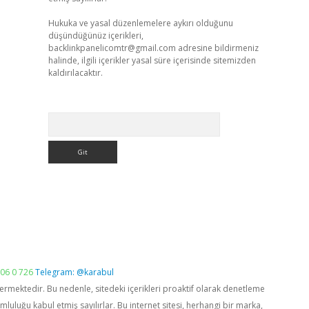
Hukuka ve yasal düzenlemelere aykırı olduğunu
düşündüğünüz içerikleri,
backlinkpanelicomtr@gmail.com
adresine bildirmeniz
halinde, ilgili içerikler yasal süre içerisinde sitemizden
kaldırılacaktır.
Arama
06 0 726
Telegram: @karabul
vermektedir. Bu nedenle, sitedeki içerikleri proaktif olarak denetleme
luğu kabul etmiş sayılırlar. Bu internet sitesi, herhangi bir marka,