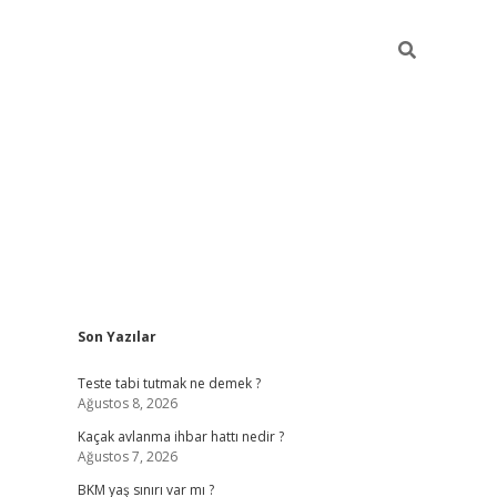
Sidebar
Son Yazılar
betexper giriş
ilbet giriş yap
https://betexpergir.n
Teste tabi tutmak ne demek ?
Ağustos 8, 2026
Kaçak avlanma ihbar hattı nedir ?
Ağustos 7, 2026
BKM yaş sınırı var mı ?