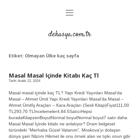
menüyü
Anasayfa
aç
Gizlilik Politikası
dekasya.com.tr
Yasal Uyarı
Etiket:
Olmayan Ülke kaç sayfa
Masal Masal Içinde Kitabı Kaç Tl
Tarih: Aralık 22, 2024
Masal masal içinde kaç TL? Yapı Kredi Yayınları Masal’da
Masal – Ahmet Ümit Yapı Kredi Yayınları Masal’da Masal –
Ahmet Ümitİş Araçları – Kara Araçları (Sesli Kitap)Fiyat111,00
TL293,70 TLİncelemeler4.84.5SatıcıHepsi
buradaKitapzenBoyutNormal boyutNormal boyut7 satır daha
Masal Masal İçinde kitabı ne anlatıyor? Dram belgesel
türündeki “Merhaba Güzel Vatanım”, Moskova’yı dolaşan
dünya şairi Nâzım Hikmet ile onu örnek alan ve tıpkı onun gibi