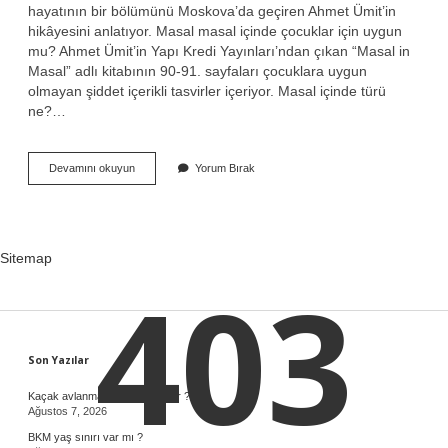
hayatının bir bölümünü Moskova’da geçiren Ahmet Ümit’in
hikâyesini anlatıyor. Masal masal içinde çocuklar için uygun
mu? Ahmet Ümit’in Yapı Kredi Yayınları’ndan çıkan “Masal in
Masal” adlı kitabının 90-91. sayfaları çocuklara uygun
olmayan şiddet içerikli tasvirler içeriyor. Masal içinde türü
ne?…
Masal
Devamını okuyun
Yorum Bırak
Masal
Içinde
Kitabı
Kaç
Tl
Sitemap
403
Sidebar
Son Yazılar
Kaçak avlanma ihbar hattı nedir ?
Ağustos 7, 2026
BKM yaş sınırı var mı ?