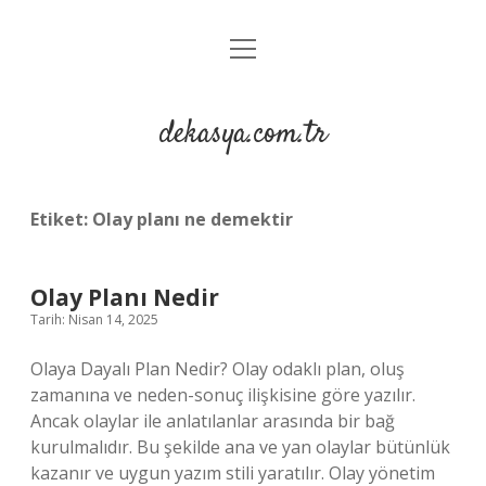
menüyü
Anasayfa
aç
Gizlilik Politikası
dekasya.com.tr
Yasal Uyarı
Etiket:
Olay planı ne demektir
Olay Planı Nedir
Tarih: Nisan 14, 2025
Olaya Dayalı Plan Nedir? Olay odaklı plan, oluş
zamanına ve neden-sonuç ilişkisine göre yazılır.
Ancak olaylar ile anlatılanlar arasında bir bağ
kurulmalıdır. Bu şekilde ana ve yan olaylar bütünlük
kazanır ve uygun yazım stili yaratılır. Olay yönetim