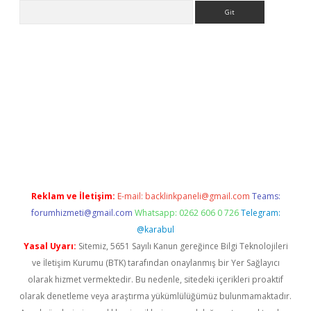
Arama
xpergir.net/
Reklam ve İletişim:
E-mail:
backlinkpaneli@gmail.com
Teams:
forumhizmeti@gmail.com
Whatsapp: 0262 606 0 726
Telegram:
@karabul
Yasal Uyarı:
Sitemiz, 5651 Sayılı Kanun gereğince Bilgi Teknolojileri
ve İletişim Kurumu (BTK) tarafından onaylanmış bir Yer Sağlayıcı
olarak hizmet vermektedir. Bu nedenle, sitedeki içerikleri proaktif
olarak denetleme veya araştırma yükümlülüğümüz bulunmamaktadır.