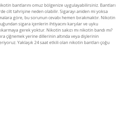
ikotin bantlarını omuz bölgenize uygulayabilirsiniz. Bantları
de cilt tahrişine neden olabilir. Sigarayı aniden mi yoksa
rmalara göre, bu sorunun cevabı hemen bırakmaktır. Nikotin
duğundan sigara içenlerin ihtiyacını karşılar ve uyku
armaya gerek yoktur. Nikotin sakızı mı nikotin bandı mı?
ra çiğnemek yerine dillerinin altında veya dişlerinin
yoruz. Yaklaşık 24 saat etkili olan nikotin bantları çoğu