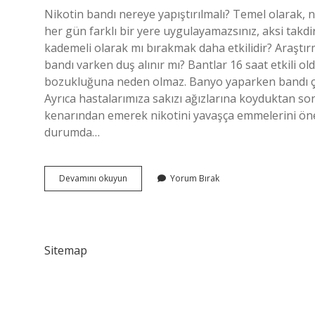
Nikotin bandı nereye yapıştırılmalı? Temel olarak, n
her gün farklı bir yere uygulayamazsınız, aksi takdir
kademeli olarak mı bırakmak daha etkilidir? Araştı
bandı varken duş alınır mı? Bantlar 16 saat etkili ol
bozukluğuna neden olmaz. Banyo yaparken bandı çık
Ayrıca hastalarımıza sakızı ağızlarına koyduktan son
kenarından emerek nikotini yavaşça emmelerini öneri
durumda…
Nikotin
Devamını okuyun
Yorum Bırak
Bandı
En
Etkili
Nereye
Yapıştırılır
Sitemap