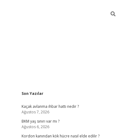
Sidebar
Son Yazılar
betexper giriş
ilbet giriş yap
https://betexpergir.ne
Kaçak avlanma ihbar hattı nedir ?
Ağustos 7, 2026
BKM yaş sınırı var mı ?
Ağustos 6, 2026
Kordon kanından kök hücre nasıl elde edilir ?