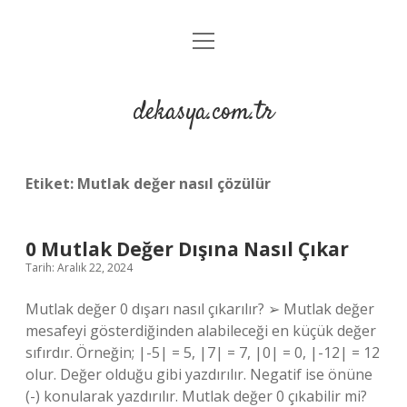
menüyü
Anasayfa
aç
Gizlilik Politikası
dekasya.com.tr
Yasal Uyarı
Etiket:
Mutlak değer nasıl çözülür
0 Mutlak Değer Dışına Nasıl Çıkar
Tarih: Aralık 22, 2024
Mutlak değer 0 dışarı nasıl çıkarılır? ➢ Mutlak değer
mesafeyi gösterdiğinden alabileceği en küçük değer
sıfırdır. Örneğin; |-5| = 5, |7| = 7, |0| = 0, |-12| = 12
olur. Değer olduğu gibi yazdırılır. Negatif ise önüne
(-) konularak yazdırılır. Mutlak değer 0 çıkabilir mi?