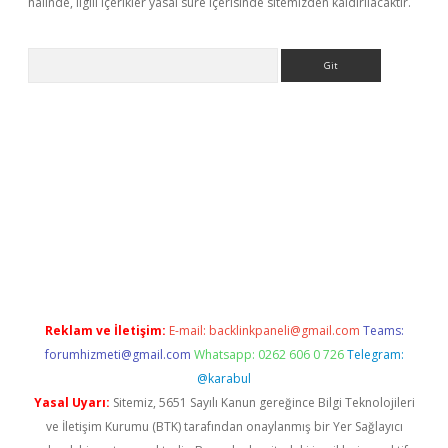
halinde, ilgili içerikler yasal süre içerisinde sitemizden kaldırılacaktır.
Arama
xpergir.net/
Reklam ve İletişim:
E-mail:
backlinkpaneli@gmail.com
Teams:
forumhizmeti@gmail.com
Whatsapp: 0262 606 0 726
Telegram:
@karabul
Yasal Uyarı:
Sitemiz, 5651 Sayılı Kanun gereğince Bilgi Teknolojileri
ve İletişim Kurumu (BTK) tarafından onaylanmış bir Yer Sağlayıcı