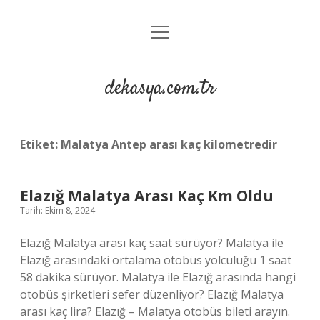
menüyü
Anasayfa
aç
Gizlilik Politikası
dekasya.com.tr
Yasal Uyarı
Etiket:
Malatya Antep arası kaç kilometredir
Elazığ Malatya Arası Kaç Km Oldu
Tarih: Ekim 8, 2024
Elazığ Malatya arası kaç saat sürüyor? Malatya ile
Elazığ arasındaki ortalama otobüs yolculuğu 1 saat
58 dakika sürüyor. Malatya ile Elazığ arasında hangi
otobüs şirketleri sefer düzenliyor? Elazığ Malatya
arası kaç lira? Elazığ – Malatya otobüs bileti arayın.