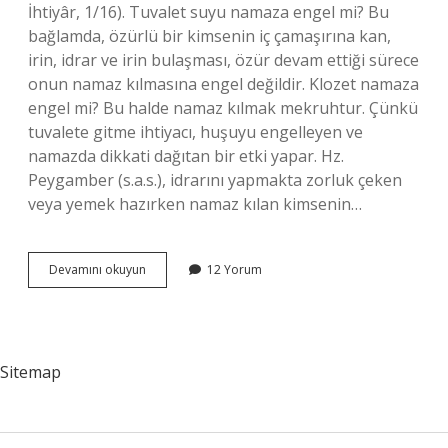
İhtiyâr, 1/16). Tuvalet suyu namaza engel mi? Bu
bağlamda, özürlü bir kimsenin iç çamaşırına kan,
irin, idrar ve irin bulaşması, özür devam ettiği sürece
onun namaz kılmasına engel değildir. Klozet namaza
engel mi? Bu halde namaz kılmak mekruhtur. Çünkü
tuvalete gitme ihtiyacı, huşuyu engelleyen ve
namazda dikkati dağıtan bir etki yapar. Hz.
Peygamber (s.a.s.), idrarını yapmakta zorluk çeken
veya yemek hazırken namaz kılan kimsenin…
Klozet
Devamını okuyun
12 Yorum
Suyu
Necis
Midir
Sitemap