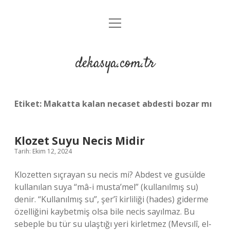
menüyü
Anasayfa
aç
Gizlilik Politikası
dekasya.com.tr
Yasal Uyarı
Etiket:
Makatta kalan necaset abdesti bozar mı
Klozet Suyu Necis Midir
Tarih: Ekim 12, 2024
Klozetten sıçrayan su necis mi? Abdest ve gusülde
kullanılan suya “mâ-i musta’mel” (kullanılmış su)
denir. “Kullanılmış su”, şer’î kirliliği (hades) giderme
özelliğini kaybetmiş olsa bile necis sayılmaz. Bu
sebeple bu tür su ulaştığı yeri kirletmez (Mevsılî, el-