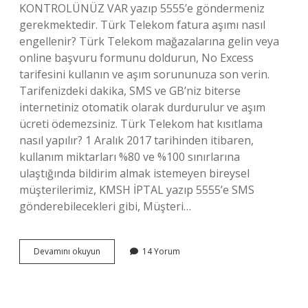
KONTROLÜNÜZ VAR yazıp 5555’e göndermeniz
gerekmektedir. Türk Telekom fatura aşımı nasıl
engellenir? Türk Telekom mağazalarına gelin veya
online başvuru formunu doldurun, No Excess
tarifesini kullanın ve aşım sorununuza son verin.
Tarifenizdeki dakika, SMS ve GB’niz biterse
internetiniz otomatik olarak durdurulur ve aşım
ücreti ödemezsiniz. Türk Telekom hat kısıtlama
nasıl yapılır? 1 Aralık 2017 tarihinden itibaren,
kullanım miktarları %80 ve %100 sınırlarına
ulaştığında bildirim almak istemeyen bireysel
müşterilerimiz, KMSH İPTAL yazıp 5555’e SMS
gönderebilecekleri gibi, Müşteri…
Türk
Devamını okuyun
14 Yorum
Telekom
Fatura
Kısıtlama
Nasıl