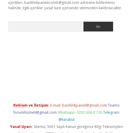
içerikleri,
backlinkpanelicomtr@gmail.com
adresine bildirmeniz
halinde, ilgili içerikler yasal süre içerisinde sitemizden kaldırılacaktır.
Arama
pergir.net/
Reklam ve İletişim:
E-mail:
backlinkpaneli@gmail.com
Teams:
forumhizmeti@gmail.com
Whatsapp: 0262 606 0 726
Telegram:
@karabul
Yasal Uyarı:
Sitemiz, 5651 Sayılı Kanun gereğince Bilgi Teknolojileri