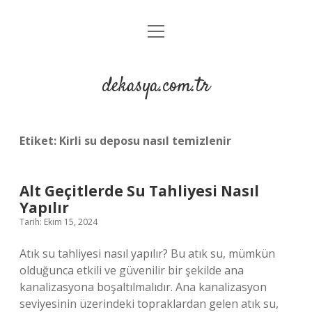
menüyü
Anasayfa
aç
Gizlilik Politikası
dekasya.com.tr
Yasal Uyarı
Etiket:
Kirli su deposu nasıl temizlenir
Alt Geçitlerde Su Tahliyesi Nasıl
Yapılır
Tarih: Ekim 15, 2024
Atık su tahliyesi nasıl yapılır? Bu atık su, mümkün
olduğunca etkili ve güvenilir bir şekilde ana
kanalizasyona boşaltılmalıdır. Ana kanalizasyon
seviyesinin üzerindeki topraklardan gelen atık su,