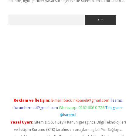
halinde, ilgili içerikler yasal süre içerisinde sitemizden kaldırılacaktır.
Arama
xpergir.net/
Reklam ve İletişim:
E-mail:
backlinkpaneli@gmail.com
Teams:
forumhizmeti@gmail.com
Whatsapp: 0262 606 0 726
Telegram:
@karabul
Yasal Uyarı:
Sitemiz, 5651 Sayılı Kanun gereğince Bilgi Teknolojileri
ve İletişim Kurumu (BTK) tarafından onaylanmış bir Yer Sağlayıcı