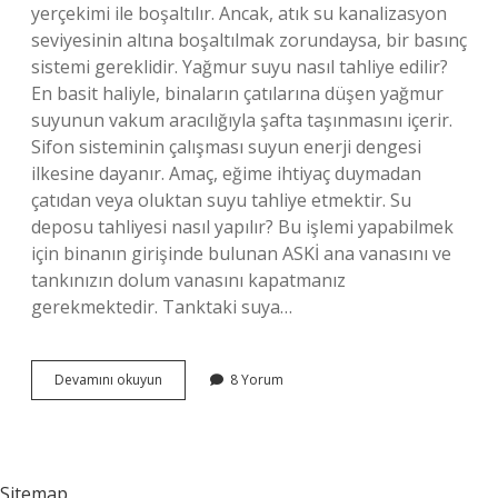
yerçekimi ile boşaltılır. Ancak, atık su kanalizasyon
seviyesinin altına boşaltılmak zorundaysa, bir basınç
sistemi gereklidir. Yağmur suyu nasıl tahliye edilir?
En basit haliyle, binaların çatılarına düşen yağmur
suyunun vakum aracılığıyla şafta taşınmasını içerir.
Sifon sisteminin çalışması suyun enerji dengesi
ilkesine dayanır. Amaç, eğime ihtiyaç duymadan
çatıdan veya oluktan suyu tahliye etmektir. Su
deposu tahliyesi nasıl yapılır? Bu işlemi yapabilmek
için binanın girişinde bulunan ASKİ ana vanasını ve
tankınızın dolum vanasını kapatmanız
gerekmektedir. Tanktaki suya…
Alt
Devamını okuyun
8 Yorum
Geçitlerde
Su
Tahliyesi
Nasıl
Yapılır
Sitemap