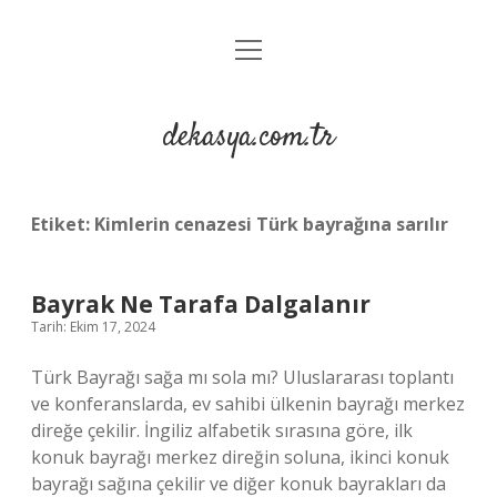
menüyü
Anasayfa
aç
Gizlilik Politikası
dekasya.com.tr
Yasal Uyarı
Etiket:
Kimlerin cenazesi Türk bayrağına sarılır
Bayrak Ne Tarafa Dalgalanır
Tarih: Ekim 17, 2024
Türk Bayrağı sağa mı sola mı? Uluslararası toplantı
ve konferanslarda, ev sahibi ülkenin bayrağı merkez
direğe çekilir. İngiliz alfabetik sırasına göre, ilk
konuk bayrağı merkez direğin soluna, ikinci konuk
bayrağı sağına çekilir ve diğer konuk bayrakları da