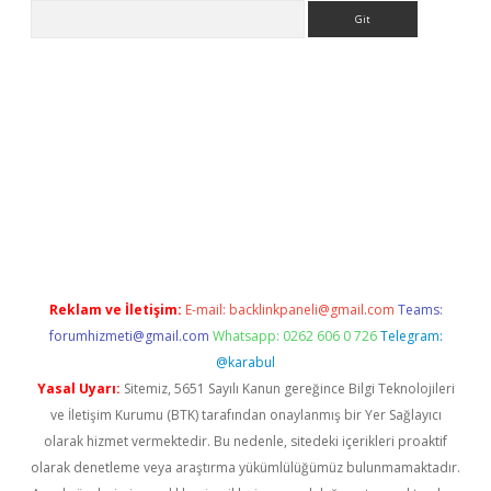
Arama
etexpergir.net/
Reklam ve İletişim:
E-mail:
backlinkpaneli@gmail.com
Teams:
forumhizmeti@gmail.com
Whatsapp: 0262 606 0 726
Telegram:
@karabul
Yasal Uyarı:
Sitemiz, 5651 Sayılı Kanun gereğince Bilgi Teknolojileri
ve İletişim Kurumu (BTK) tarafından onaylanmış bir Yer Sağlayıcı
olarak hizmet vermektedir. Bu nedenle, sitedeki içerikleri proaktif
olarak denetleme veya araştırma yükümlülüğümüz bulunmamaktadır.