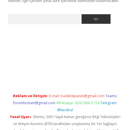
halinde, ilgili içerikler yasal süre içerisinde sitemizden kaldırılacaktır.
Arama
xpergir.net/
Reklam ve İletişim:
E-mail:
backlinkpaneli@gmail.com
Teams:
forumhizmeti@gmail.com
Whatsapp: 0262 606 0 726
Telegram:
@karabul
Yasal Uyarı:
Sitemiz, 5651 Sayılı Kanun gereğince Bilgi Teknolojileri
ve İletişim Kurumu (BTK) tarafından onaylanmış bir Yer Sağlayıcı