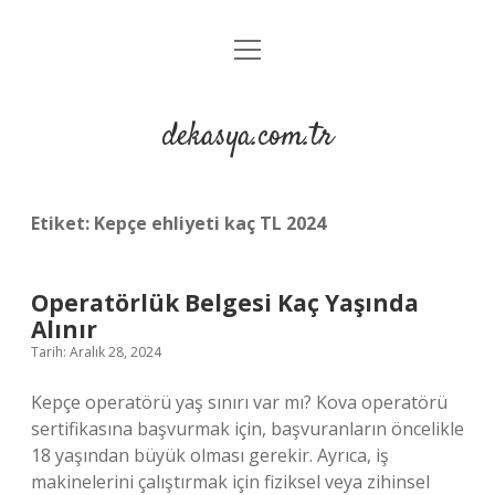
menüyü
Anasayfa
aç
Gizlilik Politikası
dekasya.com.tr
Yasal Uyarı
Etiket:
Kepçe ehliyeti kaç TL 2024
Operatörlük Belgesi Kaç Yaşında
Alınır
Tarih: Aralık 28, 2024
Kepçe operatörü yaş sınırı var mı? Kova operatörü
sertifikasına başvurmak için, başvuranların öncelikle
18 yaşından büyük olması gerekir. Ayrıca, iş
makinelerini çalıştırmak için fiziksel veya zihinsel