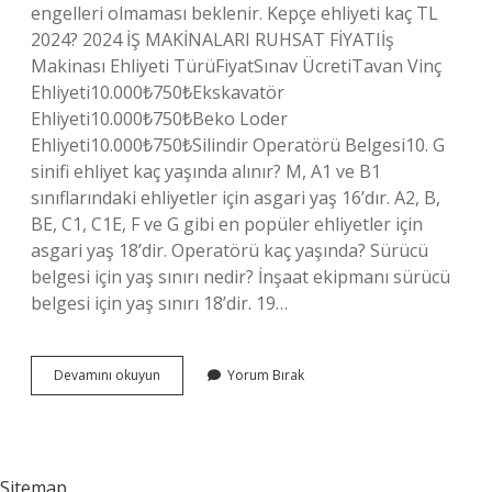
engelleri olmaması beklenir. Kepçe ehliyeti kaç TL
2024? 2024 İŞ MAKİNALARI RUHSAT FİYATIİş
Makinası Ehliyeti TürüFiyatSınav ÜcretiTavan Vinç
Ehliyeti10.000₺750₺Ekskavatör
Ehliyeti10.000₺750₺Beko Loder
Ehliyeti10.000₺750₺Silindir Operatörü Belgesi10. G
sinifi ehliyet kaç yaşında alınır? M, A1 ve B1
sınıflarındaki ehliyetler için asgari yaş 16’dır. A2, B,
BE, C1, C1E, F ve G gibi en popüler ehliyetler için
asgari yaş 18’dir. Operatörü kaç yaşında? Sürücü
belgesi için yaş sınırı nedir? İnşaat ekipmanı sürücü
belgesi için yaş sınırı 18’dir. 19…
Operatörlük
Devamını okuyun
Yorum Bırak
Belgesi
Kaç
Yaşında
Alınır
Sitemap