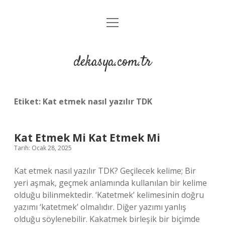
menüyü
Anasayfa
aç
Gizlilik Politikası
dekasya.com.tr
Yasal Uyarı
Etiket:
Kat etmek nasıl yazılır TDK
Kat Etmek Mi Kat Etmek Mi
Tarih: Ocak 28, 2025
Kat etmek nasıl yazılır TDK? Geçilecek kelime; Bir
yeri aşmak, geçmek anlamında kullanılan bir kelime
olduğu bilinmektedir. ‘Katetmek’ kelimesinin doğru
yazımı ‘katetmek’ olmalıdır. Diğer yazımı yanlış
olduğu söylenebilir. Kakatmek birleşik bir biçimde