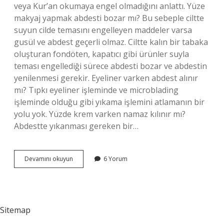
veya Kur’an okumaya engel olmadığını anlattı. Yüze
makyaj yapmak abdesti bozar mı? Bu sebeple ciltte
suyun cilde temasını engelleyen maddeler varsa
gusül ve abdest geçerli olmaz. Ciltte kalın bir tabaka
oluşturan fondöten, kapatıcı gibi ürünler suyla
teması engellediği sürece abdesti bozar ve abdestin
yenilenmesi gerekir. Eyeliner varken abdest alınır
mı? Tıpkı eyeliner işleminde ve microblading
işleminde olduğu gibi yıkama işlemini atlamanın bir
yolu yok. Yüzde krem varken namaz kılınır mı?
Abdestte yıkanması gereken bir…
Yüzümde
Devamını okuyun
6 Yorum
Makyaj
Varken
Abdest
Alınır
Mı
Sitemap