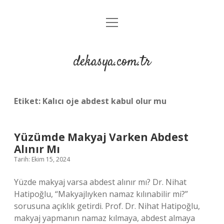
menüyü
Anasayfa
aç
Gizlilik Politikası
dekasya.com.tr
Yasal Uyarı
Etiket:
Kalıcı oje abdest kabul olur mu
Yüzümde Makyaj Varken Abdest
Alınır Mı
Tarih: Ekim 15, 2024
Yüzde makyaj varsa abdest alınır mı? Dr. Nihat
Hatipoğlu, “Makyajlıyken namaz kılınabilir mi?”
sorusuna açıklık getirdi. Prof. Dr. Nihat Hatipoğlu,
makyaj yapmanın namaz kılmaya, abdest almaya