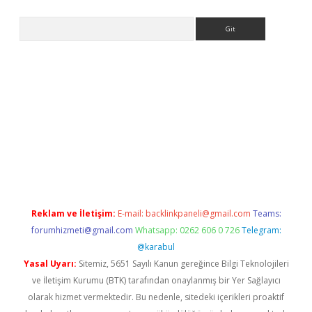
Arama
xpergir.net/
Reklam ve İletişim:
E-mail:
backlinkpaneli@gmail.com
Teams:
forumhizmeti@gmail.com
Whatsapp: 0262 606 0 726
Telegram:
@karabul
Yasal Uyarı:
Sitemiz, 5651 Sayılı Kanun gereğince Bilgi Teknolojileri
ve İletişim Kurumu (BTK) tarafından onaylanmış bir Yer Sağlayıcı
olarak hizmet vermektedir. Bu nedenle, sitedeki içerikleri proaktif