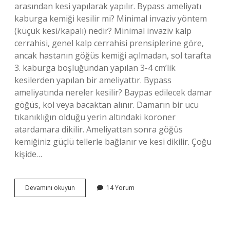
arasından kesi yapılarak yapılır. Bypass ameliyatı
kaburga kemiği kesilir mi? Minimal invaziv yöntem
(küçük kesi/kapalı) nedir? Minimal invaziv kalp
cerrahisi, genel kalp cerrahisi prensiplerine göre,
ancak hastanın göğüs kemiği açılmadan, sol tarafta
3. kaburga boşluğundan yapılan 3-4 cm’lik
kesilerden yapılan bir ameliyattır. Bypass
ameliyatında nereler kesilir? Baypas edilecek damar
göğüs, kol veya bacaktan alınır. Damarın bir ucu
tıkanıklığın olduğu yerin altındaki koroner
atardamara dikilir. Ameliyattan sonra göğüs
kemiğiniz güçlü tellerle bağlanır ve kesi dikilir. Çoğu
kişide…
Açık
Devamını okuyun
14 Yorum
Kalp
Ameliyatında
Kemik
Kesilir