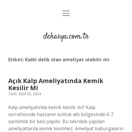
menüyü
Anasayfa
aç
Gizlilik Politikası
dekasya.com.tr
Yasal Uyarı
Etiket:
Kalbi delik olan ameliyat olabilir mi
Açık Kalp Ameliyatında Kemik
Kesilir Mi
Tarih: Eylül 30, 2024
Kalp ameliyatında kemik kesilir mi? Kalp
cerrahisinde hastanın koltuk altı bölgesinde 6-7
santimlik bir kesi yapılır. Bu teknikle yapılan
ameliyatlarda kemik kesilmez. Ameliyat kaburgaların