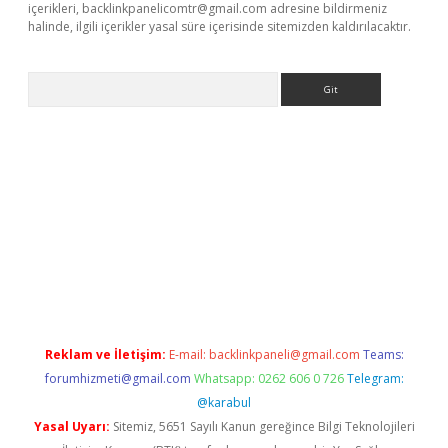
içerikleri,
backlinkpanelicomtr@gmail.com
adresine bildirmeniz
halinde, ilgili içerikler yasal süre içerisinde sitemizden kaldırılacaktır.
Arama
xpergir.net/
Reklam ve İletişim:
E-mail:
backlinkpaneli@gmail.com
Teams:
forumhizmeti@gmail.com
Whatsapp: 0262 606 0 726
Telegram:
@karabul
Yasal Uyarı:
Sitemiz, 5651 Sayılı Kanun gereğince Bilgi Teknolojileri