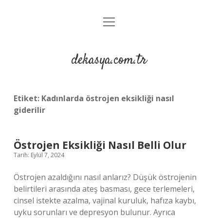
menüyü
Anasayfa
aç
Gizlilik Politikası
dekasya.com.tr
Yasal Uyarı
Etiket:
Kadınlarda östrojen eksikliği nasıl
giderilir
Östrojen Eksikliği Nasıl Belli Olur
Tarih: Eylül 7, 2024
Östrojen azaldığını nasıl anlarız? Düşük östrojenin
belirtileri arasında ateş basması, gece terlemeleri,
cinsel istekte azalma, vajinal kuruluk, hafıza kaybı,
uyku sorunları ve depresyon bulunur. Ayrıca