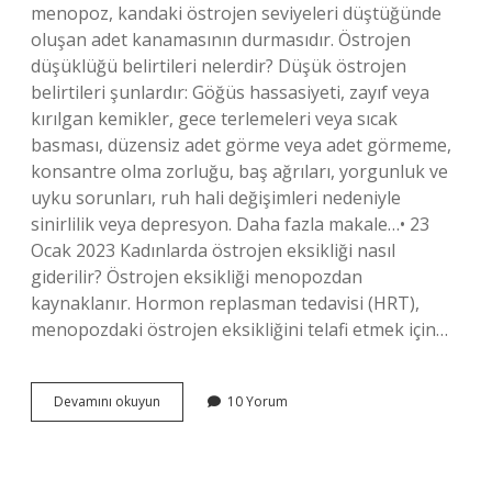
menopoz, kandaki östrojen seviyeleri düştüğünde
oluşan adet kanamasının durmasıdır. Östrojen
düşüklüğü belirtileri nelerdir? Düşük östrojen
belirtileri şunlardır: Göğüs hassasiyeti, zayıf veya
kırılgan kemikler, gece terlemeleri veya sıcak
basması, düzensiz adet görme veya adet görmeme,
konsantre olma zorluğu, baş ağrıları, yorgunluk ve
uyku sorunları, ruh hali değişimleri nedeniyle
sinirlilik veya depresyon. Daha fazla makale…• 23
Ocak 2023 Kadınlarda östrojen eksikliği nasıl
giderilir? Östrojen eksikliği menopozdan
kaynaklanır. Hormon replasman tedavisi (HRT),
menopozdaki östrojen eksikliğini telafi etmek için…
Östrojen
Devamını okuyun
10 Yorum
Eksikliği
Nasıl
Belli
Olur