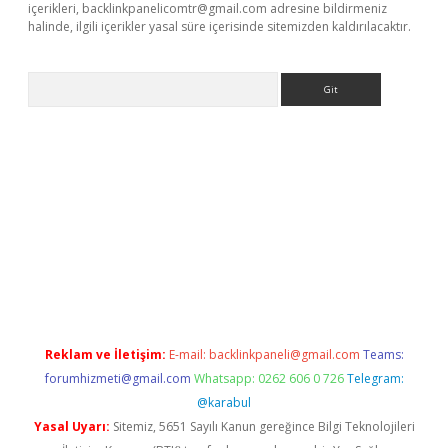
içerikleri,
backlinkpanelicomtr@gmail.com
adresine bildirmeniz
halinde, ilgili içerikler yasal süre içerisinde sitemizden kaldırılacaktır.
Arama
xpergir.net/
Reklam ve İletişim:
E-mail:
backlinkpaneli@gmail.com
Teams:
forumhizmeti@gmail.com
Whatsapp: 0262 606 0 726
Telegram:
@karabul
Yasal Uyarı:
Sitemiz, 5651 Sayılı Kanun gereğince Bilgi Teknolojileri