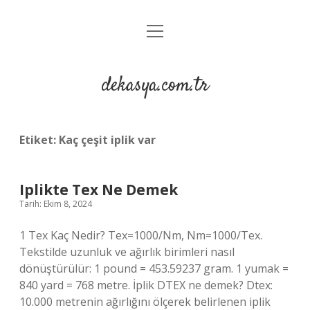
menüyü
Anasayfa
aç
Gizlilik Politikası
dekasya.com.tr
Yasal Uyarı
Etiket:
Kaç çeşit iplik var
Iplikte Tex Ne Demek
Tarih: Ekim 8, 2024
1 Tex Kaç Nedir? Tex=1000/Nm, Nm=1000/Tex.
Tekstilde uzunluk ve ağırlık birimleri nasıl
dönüştürülür: 1 pound = 453.59237 gram. 1 yumak =
840 yard = 768 metre. İplik DTEX ne demek? Dtex:
10.000 metrenin ağırlığını ölçerek belirlenen iplik