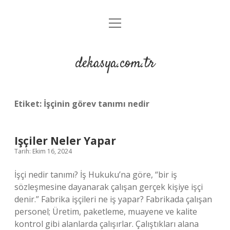
menüyü
Anasayfa
aç
Gizlilik Politikası
dekasya.com.tr
Yasal Uyarı
Etiket:
İşçinin görev tanımı nedir
Işçiler Neler Yapar
Tarih: Ekim 16, 2024
İşçi nedir tanımı? İş Hukuku’na göre, “bir iş
sözleşmesine dayanarak çalışan gerçek kişiye işçi
denir.” Fabrika işçileri ne iş yapar? Fabrikada çalışan
personel; Üretim, paketleme, muayene ve kalite
kontrol gibi alanlarda çalışırlar. Çalıştıkları alana