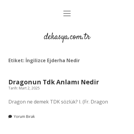
menüyü
Anasayfa
aç
Gizlilik Politikası
dekasya.com.tr
Yasal Uyarı
Etiket:
İngilizce Ejderha Nedir
Dragonun Tdk Anlamı Nedir
Tarih: Mart 2, 2025
Dragon ne demek TDK sözlük? I. (Fr. Dragon
Yorum Bırak