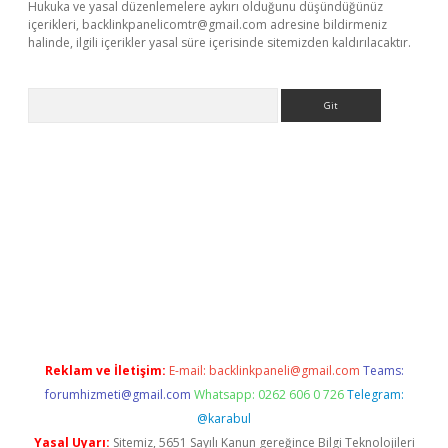
Hukuka ve yasal düzenlemelere aykırı olduğunu düşündüğünüz
içerikleri,
backlinkpanelicomtr@gmail.com
adresine bildirmeniz
halinde, ilgili içerikler yasal süre içerisinde sitemizden kaldırılacaktır.
Arama
expergir.net/
Reklam ve İletişim:
E-mail:
backlinkpaneli@gmail.com
Teams:
forumhizmeti@gmail.com
Whatsapp: 0262 606 0 726
Telegram:
@karabul
Yasal Uyarı:
Sitemiz, 5651 Sayılı Kanun gereğince Bilgi Teknolojileri