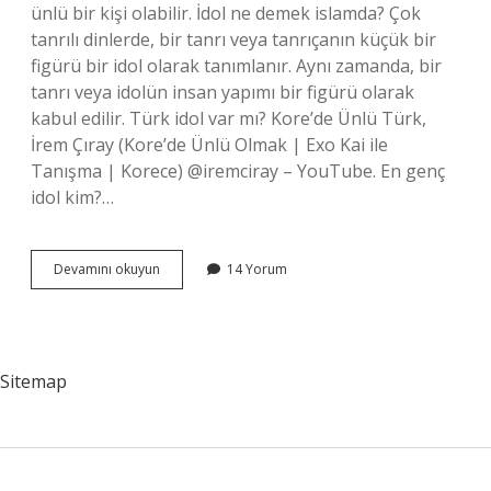
ünlü bir kişi olabilir. İdol ne demek islamda? Çok
tanrılı dinlerde, bir tanrı veya tanrıçanın küçük bir
figürü bir idol olarak tanımlanır. Aynı zamanda, bir
tanrı veya idolün insan yapımı bir figürü olarak
kabul edilir. Türk idol var mı? Kore’de Ünlü Türk,
İrem Çıray (Kore’de Ünlü Olmak | Exo Kai ile
Tanışma | Korece) @iremciray – YouTube. En genç
idol kim?…
Müslümanlar
Devamını okuyun
14 Yorum
Idol
Olabilir
Mi
Sitemap