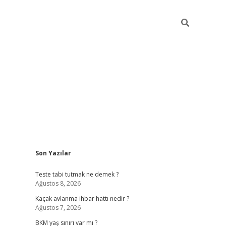
Sidebar
Son Yazılar
betexper giriş
ilbet giriş yap
https://betexpergir.n
Teste tabi tutmak ne demek ?
Ağustos 8, 2026
Kaçak avlanma ihbar hattı nedir ?
Ağustos 7, 2026
BKM yaş sınırı var mı ?