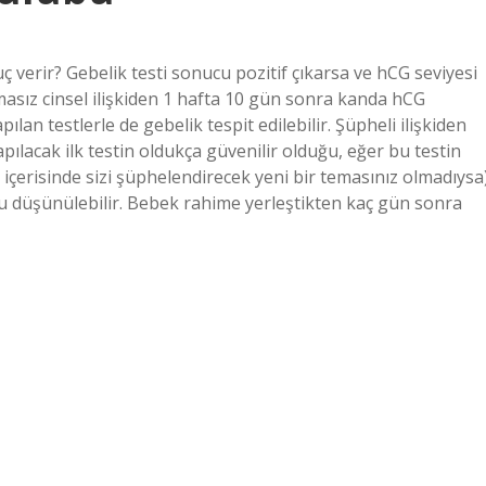
ç verir? Gebelik testi sonucu pozitif çıkarsa ve hCG seviyesi
masız cinsel ilişkiden 1 hafta 10 gün sonra kanda hCG
an testlerle de gebelik tespit edilebilir. Şüpheli ilişkiden
pılacak ilk testin oldukça güvenilir olduğu, eğer bu testin
erisinde sizi şüphelendirecek yeni bir temasınız olmadıysa
u düşünülebilir. Bebek rahime yerleştikten kaç gün sonra