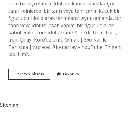
ünlü bir kişi olabilir. İdol ne demek islamda? Çok
tanrılı dinlerde, bir tanrı veya tanrıçanın küçük bir
figürü bir idol olarak tanımlanır. Aynı zamanda, bir
tanrı veya idolün insan yapımı bir figürü olarak
kabul edilir. Türk idol var mı? Kore’de Ünlü Türk,
İrem Çıray (Kore’de Ünlü Olmak | Exo Kai ile
Tanışma | Korece) @iremciray – YouTube. En genç
idol kim?…
Müslümanlar
Devamını okuyun
14 Yorum
Idol
Olabilir
Mi
Sitemap