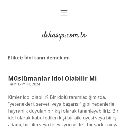
menüyü
Anasayfa
aç
Gizlilik Politikası
dekasya.com.tr
Yasal Uyarı
Etiket:
İdol tanrı demek mi
Müslümanlar Idol Olabilir Mi
Tarih: Ekim 14, 2024
Kimler idol olabilir? Bir idolü tanımladığımızda,
“yetenekleri, serveti veya başarısı” gibi nedenlerle
hayranlık duyulan bir kişi olarak tanımlayabiliriz. Bir
idol olarak kabul edilen kişi bir aile üyesi veya bir iş
adamı, bir film veya televizyon yıldızı, bir şarkıcı veya