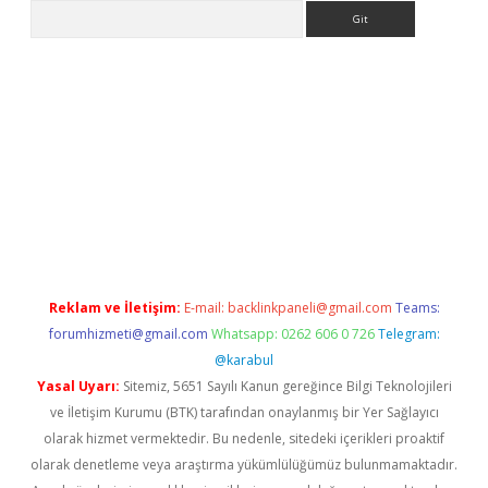
Arama
xpergir.net/
Reklam ve İletişim:
E-mail:
backlinkpaneli@gmail.com
Teams:
forumhizmeti@gmail.com
Whatsapp: 0262 606 0 726
Telegram:
@karabul
Yasal Uyarı:
Sitemiz, 5651 Sayılı Kanun gereğince Bilgi Teknolojileri
ve İletişim Kurumu (BTK) tarafından onaylanmış bir Yer Sağlayıcı
olarak hizmet vermektedir. Bu nedenle, sitedeki içerikleri proaktif
olarak denetleme veya araştırma yükümlülüğümüz bulunmamaktadır.