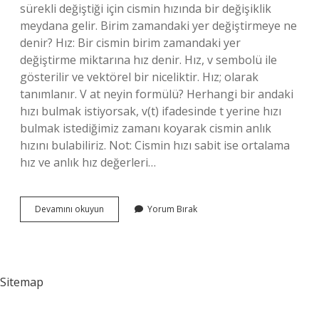
sürekli değiştiği için cismin hızında bir değişiklik
meydana gelir. Birim zamandaki yer değiştirmeye ne
denir? Hız: Bir cismin birim zamandaki yer
değiştirme miktarına hız denir. Hız, v sembolü ile
gösterilir ve vektörel bir niceliktir. Hız; olarak
tanımlanır. V at neyin formülü? Herhangi bir andaki
hızı bulmak istiyorsak, v(t) ifadesinde t yerine hızı
bulmak istediğimiz zamanı koyarak cismin anlık
hızını bulabiliriz. Not: Cismin hızı sabit ise ortalama
hız ve anlık hız değerleri…
Birim
Devamını okuyun
Yorum Bırak
Zamanda
Hizdaki
Degisim
Hangisi
Ile
Sitemap
Ifade
Edilir