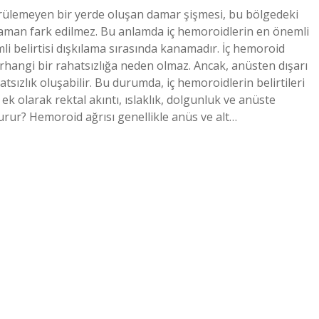
görülemeyen bir yerde oluşan damar şişmesi, bu bölgedeki
 zaman fark edilmez. Bu anlamda iç hemoroidlerin en önemli
mli belirtisi dışkılama sırasında kanamadır. İç hemoroid
erhangi bir rahatsızlığa neden olmaz. Ancak, anüsten dışarı
sızlık oluşabilir. Bu durumda, iç hemoroidlerin belirtileri
 ek olarak rektal akıntı, ıslaklık, dolgunluk ve anüste
 vurur? Hemoroid ağrısı genellikle anüs ve alt…