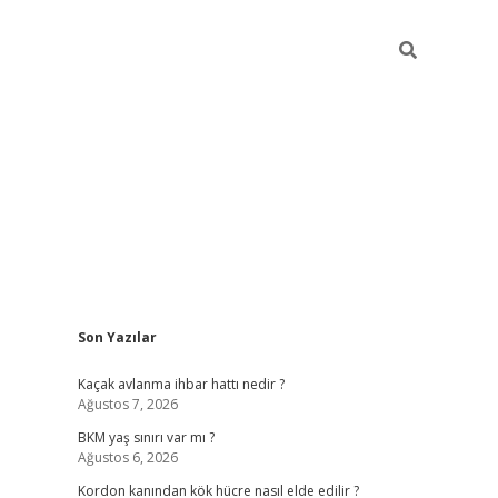
Sidebar
Son Yazılar
betexper giriş
ilbet giriş yap
https://betexpergir.ne
Kaçak avlanma ihbar hattı nedir ?
Ağustos 7, 2026
BKM yaş sınırı var mı ?
Ağustos 6, 2026
Kordon kanından kök hücre nasıl elde edilir ?