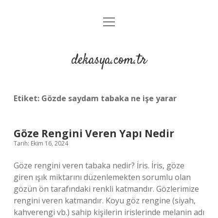
menüyü
Anasayfa
aç
Gizlilik Politikası
dekasya.com.tr
Yasal Uyarı
Etiket:
Gözde saydam tabaka ne işe yarar
Göze Rengini Veren Yapı Nedir
Tarih: Ekim 16, 2024
Göze rengini veren tabaka nedir? İris. İris, göze
giren ışık miktarını düzenlemekten sorumlu olan
gözün ön tarafındaki renkli katmandır. Gözlerimize
rengini veren katmandır. Koyu göz rengine (siyah,
kahverengi vb.) sahip kişilerin irislerinde melanin adı