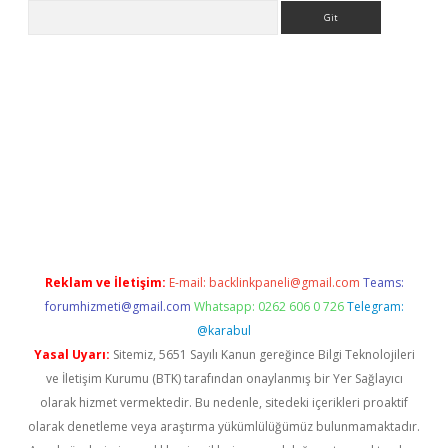
Arama
xpergir.net/
Reklam ve İletişim:
E-mail:
backlinkpaneli@gmail.com
Teams:
forumhizmeti@gmail.com
Whatsapp: 0262 606 0 726
Telegram:
@karabul
Yasal Uyarı:
Sitemiz, 5651 Sayılı Kanun gereğince Bilgi Teknolojileri
ve İletişim Kurumu (BTK) tarafından onaylanmış bir Yer Sağlayıcı
olarak hizmet vermektedir. Bu nedenle, sitedeki içerikleri proaktif
olarak denetleme veya araştırma yükümlülüğümüz bulunmamaktadır.