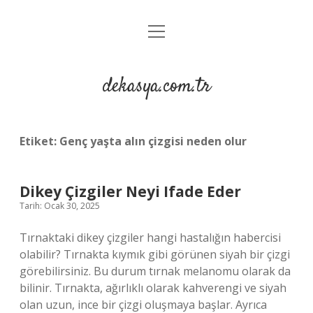
menüyü
Anasayfa
aç
Gizlilik Politikası
dekasya.com.tr
Yasal Uyarı
Etiket:
Genç yaşta alın çizgisi neden olur
Dikey Çizgiler Neyi Ifade Eder
Tarih: Ocak 30, 2025
Tırnaktaki dikey çizgiler hangi hastalığın habercisi
olabilir? Tırnakta kıymık gibi görünen siyah bir çizgi
görebilirsiniz. Bu durum tırnak melanomu olarak da
bilinir. Tırnakta, ağırlıklı olarak kahverengi ve siyah
olan uzun, ince bir çizgi oluşmaya başlar. Ayrıca