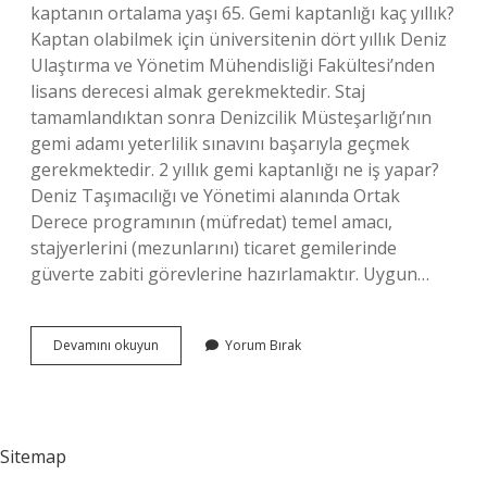
kaptanın ortalama yaşı 65. Gemi kaptanlığı kaç yıllık?
Kaptan olabilmek için üniversitenin dört yıllık Deniz
Ulaştırma ve Yönetim Mühendisliği Fakültesi’nden
lisans derecesi almak gerekmektedir. Staj
tamamlandıktan sonra Denizcilik Müsteşarlığı’nın
gemi adamı yeterlilik sınavını başarıyla geçmek
gerekmektedir. 2 yıllık gemi kaptanlığı ne iş yapar?
Deniz Taşımacılığı ve Yönetimi alanında Ortak
Derece programının (müfredat) temel amacı,
stajyerlerini (mezunlarını) ticaret gemilerinde
güverte zabiti görevlerine hazırlamaktır. Uygun…
Gemi
Devamını okuyun
Yorum Bırak
Kaptanı
Kaç
Yılda
Olunur
Sitemap