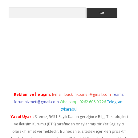
Arama
pergir.net/
Reklam ve İletişim:
E-mail:
backlinkpaneli@gmail.com
Teams:
forumhizmeti@gmail.com
Whatsapp: 0262 606 0 726
Telegram:
@karabul
Yasal Uyarı:
Sitemiz, 5651 Sayılı Kanun gereğince Bilgi Teknolojileri
ve İletişim Kurumu (BTK) tarafından onaylanmış bir Yer Sağlayıcı
olarak hizmet vermektedir. Bu nedenle, sitedeki içerikleri proaktif