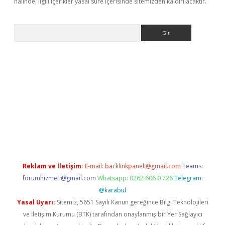
halinde, ilgili içerikler yasal süre içerisinde sitemizden kaldırılacaktır.
Arama
 yap
https://betexpergir.net/
Reklam ve İletişim:
E-mail:
backlinkpaneli@gmail.com
Teams:
forumhizmeti@gmail.com
Whatsapp: 0262 606 0 726
Telegram:
@karabul
Yasal Uyarı:
Sitemiz, 5651 Sayılı Kanun gereğince Bilgi Teknolojileri
ve İletişim Kurumu (BTK) tarafından onaylanmış bir Yer Sağlayıcı