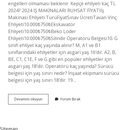
engelleri olmaması beklenir. Kepçe ehliyeti kaç TL
2024? 2024 İŞ MAKİNALARI RUHSAT FİYATIİş
Makinası Ehliyeti TürüFiyatSınav ÜcretiTavan Vinç
Ehliyeti10.000₺750₺Ekskavatör
Ehliyeti10.000₺750₺Beko Loder
Ehliyeti10.000₺750₺Silindir Operatörü Belgesi10. G
sinifi ehliyet kaç yaşında alınır? M, A1 ve B1
sınıflarındaki ehliyetler için asgari yaş 16’dır. A2, B,
BE, C1, C1E, F ve G gibi en popüler ehliyetler için
asgari yaş 18’dir. Operatörü kaç yaşında? Sürücü
belgesi için yaş sınırı nedir? İnşaat ekipmanı sürücü
belgesi için yaş sınırı 18’dir. 19…
Operatörlük
Devamını okuyun
Yorum Bırak
Belgesi
Kaç
Yaşında
Alınır
Sitemap