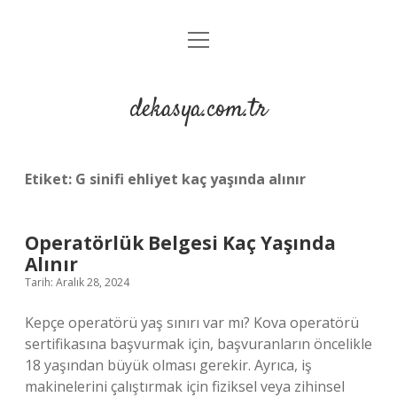
menüyü
Anasayfa
aç
Gizlilik Politikası
dekasya.com.tr
Yasal Uyarı
Etiket:
G sinifi ehliyet kaç yaşında alınır
Operatörlük Belgesi Kaç Yaşında
Alınır
Tarih: Aralık 28, 2024
Kepçe operatörü yaş sınırı var mı? Kova operatörü
sertifikasına başvurmak için, başvuranların öncelikle
18 yaşından büyük olması gerekir. Ayrıca, iş
makinelerini çalıştırmak için fiziksel veya zihinsel