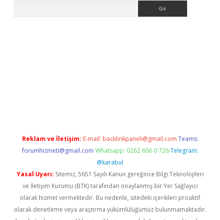
Arama
xpergir.net/
Reklam ve İletişim:
E-mail:
backlinkpaneli@gmail.com
Teams:
forumhizmeti@gmail.com
Whatsapp: 0262 606 0 726
Telegram:
@karabul
Yasal Uyarı:
Sitemiz, 5651 Sayılı Kanun gereğince Bilgi Teknolojileri
ve İletişim Kurumu (BTK) tarafından onaylanmış bir Yer Sağlayıcı
olarak hizmet vermektedir. Bu nedenle, sitedeki içerikleri proaktif
olarak denetleme veya araştırma yükümlülüğümüz bulunmamaktadır.