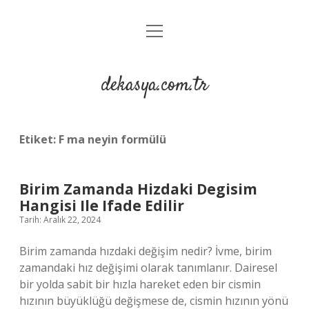
menüyü
Anasayfa
aç
Gizlilik Politikası
dekasya.com.tr
Yasal Uyarı
Etiket:
F ma neyin formülü
Birim Zamanda Hizdaki Degisim
Hangisi Ile Ifade Edilir
Tarih: Aralık 22, 2024
Birim zamanda hızdaki değişim nedir? İvme, birim
zamandaki hız değişimi olarak tanımlanır. Dairesel
bir yolda sabit bir hızla hareket eden bir cismin
hızının büyüklüğü değişmese de, cismin hızının yönü