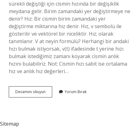
sürekli değiştiği için cismin hızında bir değişiklik
meydana gelir. Birim zamandaki yer değiştirmeye ne
denir? Hız: Bir cismin birim zamandaki yer
değiştirme miktarına hız denir. Hız, v sembolü ile
gösterilir ve vektörel bir niceliktir. Hız; olarak
tanımlanır. V at neyin formülü? Herhangi bir andaki
hızı bulmak istiyorsak, v(t) ifadesinde t yerine hızı
bulmak istediğimiz zamanı koyarak cismin anlık
hızını bulabiliriz. Not: Cismin hızı sabit ise ortalama
hız ve anlık hız değerleri…
Birim
Devamını okuyun
Yorum Bırak
Zamanda
Hizdaki
Degisim
Hangisi
Ile
Sitemap
Ifade
Edilir