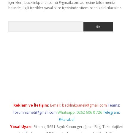
içerikleri,
backlinkpanelicomtr@gmail.com
adresine bildirmeniz
halinde, ilgili içerikler yasal süre içerisinde sitemizden kaldırılacaktır.
Arama
xpergir.net/
Reklam ve İletişim:
E-mail:
backlinkpaneli@gmail.com
Teams:
forumhizmeti@gmail.com
Whatsapp: 0262 606 0 726
Telegram:
@karabul
Yasal Uyarı:
Sitemiz, 5651 Sayılı Kanun gereğince Bilgi Teknolojileri