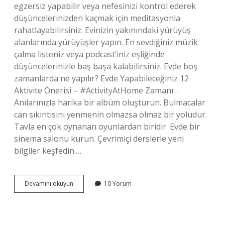
egzersiz yapabilir veya nefesinizi kontrol ederek
düşüncelerinizden kaçmak için meditasyonla
rahatlayabilirsiniz. Evinizin yakınındaki yürüyüş
alanlarında yürüyüşler yapın. En sevdiğiniz müzik
çalma listeniz veya podcast’iniz eşliğinde
düşüncelerinizle baş başa kalabilirsiniz. Evde boş
zamanlarda ne yapılır? Evde Yapabileceğiniz 12
Aktivite Önerisi – #ActivityAtHome Zamanı…
Anılarınızla harika bir albüm oluşturun. Bulmacalar
can sıkıntısını yenmenin olmazsa olmaz bir yoludur.
Tavla en çok oynanan oyunlardan biridir. Evde bir
sinema salonu kurun. Çevrimiçi derslerle yeni
bilgiler keşfedin.…
Evde
Devamını okuyun
10 Yorum
Sıkılmamak
Için
Neler
Yapılabilir