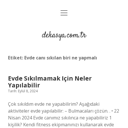
menüyü
Anasayfa
aç
Gizlilik Politikası
dekasya.com.tr
Yasal Uyarı
Etiket:
Evde canı sıkılan biri ne yapmalı
Evde Sıkılmamak Için Neler
Yapılabilir
Tarih: Eylül 8, 2024
Çok sıkıldım evde ne yapabilirim? Aşağıdaki
aktiviteler evde yapılabilir: – Bulmacaları çözün. . • 22
Nisan 2024 Evde canımız sıkılınca ne yapabiliriz 1
kişilik? Kendi fitness ekipmanınızı kullanarak evde