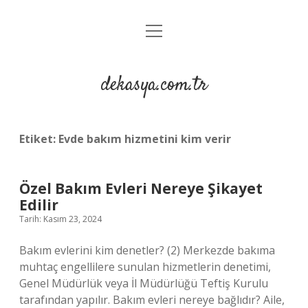
menüyü
Anasayfa
aç
Gizlilik Politikası
dekasya.com.tr
Yasal Uyarı
Etiket:
Evde bakım hizmetini kim verir
Özel Bakım Evleri Nereye Şikayet
Edilir
Tarih: Kasım 23, 2024
Bakım evlerini kim denetler? (2) Merkezde bakıma
muhtaç engellilere sunulan hizmetlerin denetimi,
Genel Müdürlük veya İl Müdürlüğü Teftiş Kurulu
tarafından yapılır. Bakım evleri nereye bağlıdır? Aile,