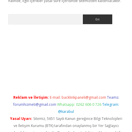
halinde, ilgili içerikler yasal süre içerisinde sitemizden kaldırılacaktır.
Arama
expergir.net/
Reklam ve İletişim:
E-mail:
backlinkpaneli@gmail.com
Teams:
forumhizmeti@gmail.com
Whatsapp: 0262 606 0 726
Telegram:
@karabul
Yasal Uyarı:
Sitemiz, 5651 Sayılı Kanun gereğince Bilgi Teknolojileri
ve İletişim Kurumu (BTK) tarafından onaylanmış bir Yer Sağlayıcı