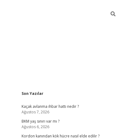
Sidebar
Son Yazılar
betexper giriş
ilbet giriş yap
htt
Kaçak avlanma ihbar hattı nedir ?
Ağustos 7, 2026
BKM yaş sınırı var mı ?
Ağustos 6, 2026
Kordon kanından kök hücre nasıl elde edilir ?