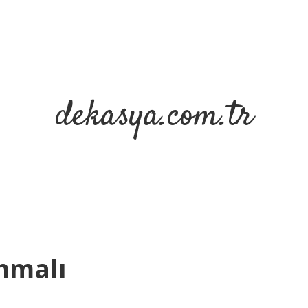
dekasya.com.tr
ınmalı