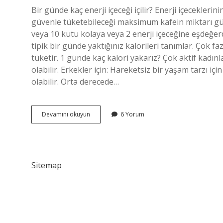
Bir günde kaç enerji içeceği içilir? Enerji içeceklerini
güvenle tüketebileceği maksimum kafein miktarı gün
veya 10 kutu kolaya veya 2 enerji içeceğine eşdeğer
tipik bir günde yaktığınız kalorileri tanımlar. Çok f
tüketir. 1 günde kaç kalori yakarız? Çok aktif kadınl
olabilir. Erkekler için: Hareketsiz bir yaşam tarzı i
olabilir. Orta derecede…
Günde
Devamını okuyun
6 Yorum
Kaç
Enerji
Alınmalı
Sitemap