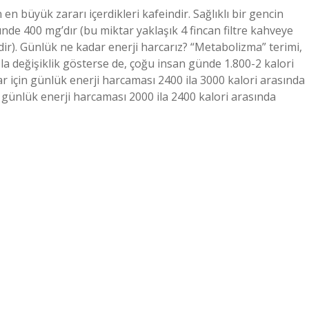
n en büyük zararı içerdikleri kafeindir. Sağlıklı bir gencin
de 400 mg’dır (bu miktar yaklaşık 4 fincan filtre kahveye
dir). Günlük ne kadar enerji harcarız? “Metabolizma” terimi,
azla değişiklik gösterse de, çoğu insan günde 1.800-2 kalori
ar için günlük enerji harcaması 2400 ila 3000 kalori arasında
çin günlük enerji harcaması 2000 ila 2400 kalori arasında